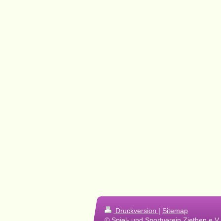
Druckversion
|
Sitemap
© Spiel- und Sportverein Ziethen e.V.