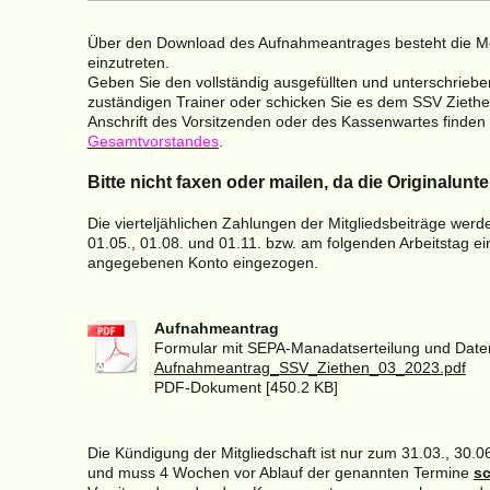
Über den Download des Aufnahmeantrages besteht die Mög
einzutreten.
Geben Sie den vollständig ausgefüllten und unterschrie
zuständigen Trainer oder schicken Sie es dem SSV Ziethen
Anschrift des Vorsitzenden oder des Kassenwartes finden
Gesamtvorstandes
.
Bitte nicht faxen oder mailen, da die Originalunt
Die vierteljählichen Zahlungen der Mitgliedsbeiträge wer
01.05., 01.08. und 01.11. bzw. am folgenden Arbeitstag e
angegebenen Konto eingezogen.
Aufnahmeantrag
Formular mit SEPA-Manadatserteilung und Date
Aufnahmeantrag_SSV_Ziethen_03_2023.pdf
PDF-Dokument [450.2 KB]
Die Kündigung der Mitgliedschaft ist nur zum 31.03., 30.0
und muss 4 Wochen vor Ablauf der genannten Termine
sc