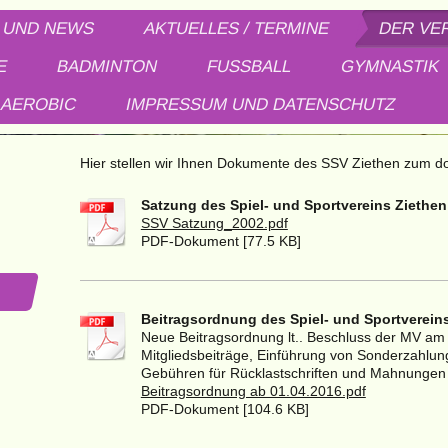
 UND NEWS
AKTUELLES / TERMINE
DER VE
E
BADMINTON
FUSSBALL
GYMNASTIK
-AEROBIC
IMPRESSUM UND DATENSCHUTZ
Spiel- und Sportverein Zi
Hier stellen wir Ihnen Dokumente des SSV Ziethen zum d
Satzung des Spiel- und Sportvereins Ziethen 
SSV Satzung_2002.pdf
PDF-Dokument [77.5 KB]
Beitragsordnung des Spiel- und Sportvereins
Neue Beitragsordnung lt.. Beschluss der MV am
Mitgliedsbeiträge, Einführung von Sonderzahl
Gebühren für Rücklastschriften und Mahnungen
Beitragsordnung ab 01.04.2016.pdf
PDF-Dokument [104.6 KB]