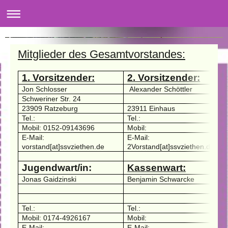
Spiel- und Sportverein Ziethen e.V.
Mitglieder des Gesamtvorstandes:
1. Vorsitzender:
2. Vorsitzender:
Jon Schlosser
Alexander Schöttler
Schweriner Str. 24
23909 Ratzeburg
23911 Einhaus
Tel.:
Tel.:
Mobil: 0152-09143696
Mobil:
E-Mail:
E-Mail:
vorstand[at]ssvziethen.de
2Vorstand[at]ssvziethen.de
Jugendwart/in:
Kassenwart:
Jonas Gaidzinski
Benjamin Schwarcke
Tel.:
Tel.:
Mobil: 0174-4926167
Mobil:
E-Mail:
E-Mail: