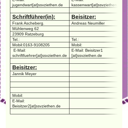
jugendwart[at]ssvziethen.de
kassenwart[at]ssvziethen.de
Schriftführer(in):
Beisitzer:
Frank Ascheberg.
Andreas Neumiller
Mühlenweg 62
23909 Ratzeburg
Tel.:
Tel.:
Mobil:0163-9108205
Mobil:
E-Mail:
E-Mail: Beisitzer1
schriftfuehrer[at]ssvziethen.de
[at]ssvziethen.de
Beisitzer:
Jannik Meyer
Mobil:
E-Mail:
Beisitzer2[at]ssvziethen.de